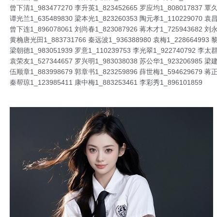
曾下清1_983477270 李升英1_823452665 罗应均1_808017837 覃久
谭光兰1_635489830 梁本光1_823260353 陶元孝1_110229070 袁昌
曾下连1_896078061 刘尚春1_823087926 蒋木才1_725943682 刘永
黄桷唐光田1_883731766 秦远波1_936388980 袁梅1_228664993 黎
梁朝德1_983051939 罗意1_110239753 李光翠1_922740792 李太群
袁荣友1_527344657 罗兴明1_983038038 苏公华1_923206985 梁建
伍顺章1_883998679 郭章书1_823259896 薛世梅1_594629679 蒋正
秦帮琼1_123985411 康中梅1_883253461 李彩秀1_896101859