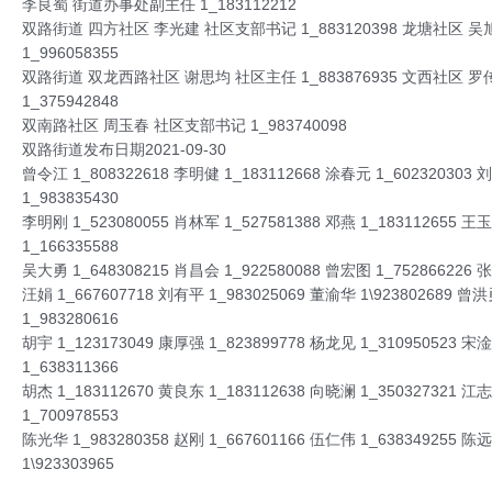
李良蜀 街道办事处副主任 1_183112212
双路街道 四方社区 李光建 社区支部书记 1_883120398 龙塘社区 
1_996058355
双路街道 双龙西路社区 谢思均 社区主任 1_883876935 文西社区 
1_375942848
双南路社区 周玉春 社区支部书记 1_983740098
双路街道发布日期2021-09-30
曾令江 1_808322618 李明健 1_183112668 涂春元 1_602320303 
1_983835430
李明刚 1_523080055 肖林军 1_527581388 邓燕 1_183112655 王
1_166335588
吴大勇 1_648308215 肖昌会 1_922580088 曾宏图 1_752866226 张
汪娟 1_667607718 刘有平 1_983025069 董渝华 1\923802689 曾洪
1_983280616
胡宇 1_123173049 康厚强 1_823899778 杨龙见 1_310950523 宋淦
1_638311366
胡杰 1_183112670 黄良东 1_183112638 向晓澜 1_350327321 江
1_700978553
陈光华 1_983280358 赵刚 1_667601166 伍仁伟 1_638349255 陈
1\923303965