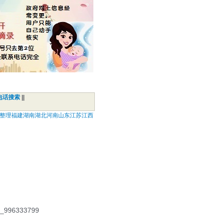
电话搜索
||
 在整理福建湖南湖北河南山东江苏江西
96333799