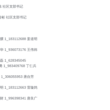
吴旭 社区支部书记
罗传彬 社区支部书记
刘骥 1_183112688 姜道明
玉华 1_936073176 王伟炜
磊 1_628345045
勇 1_983409768 丁仁兵
 1_306055953 唐自芳
志明 1_183112663 雷璇鸽
远财 1_996398341 唐良广