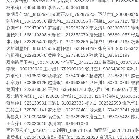
文西罗传彬1_983651789 康后亮1_823222169 李学军1_618336200
杨承菊1_640558561 李长云1_983051656
龙塘吴仕华1_883269189 蒋正友1_752875206 谭明付1_206080949
陈能幼1_594658576 谭大均1_923130056 张国超1_594627129 谭光
赵训华1_509470093 罗富银1_825982262 李文清1_923307605 谭明
唐长利1_368110308 刘硕超1_212352070 唐光建1_983801057 张延
张明海1_823205470 谭先明1_320263269 蒋祥成1_996497163 杨永
火炬谢思均1_883876935 蒋怀德1_628464289 张高琴1_983136342 
何祖菊1_922910848 黄宗奎1_527345130 骆武仪1_883511199
双南路周玉春1_983740098 李伯军1_340212316 黎高碧1_88376002
李康1_996139986 王小娜1_752905199 张腾奎1_983643026 邓利1_
刘承伦1_251353286 汤华荣1_075400467 杨浩杰1_272882292 赵云
郭章勇1_608358125 赵甫银1_883998551 尹压川1_508320699 曾祥
龙国才1_922878534 王燕1_6354091263 李小兵1_983155075 丁勇1
双北路李渝江1_527453618 曾学红1_883939426 张治林1_99600071
蒋昌纯1_923130931 王辉1_310923533 杨凡1_002322599 谭光华1_
彭传玉1_725701141 罗太碧1_922963461 段太渤1_594263541 涂显
蒋昌久1_310093466 袁仁琼1_023329263 唐玉兰1_983085428 陈莉
王应萍1_023023615 李清国1_826041073
西路谭宏英1_023073150 刘勇1_086718750 陶亚琴1_637871316 陈
康后燕1_823847816 邹洁 吴廷佑1_923551029 余明录1_98365684