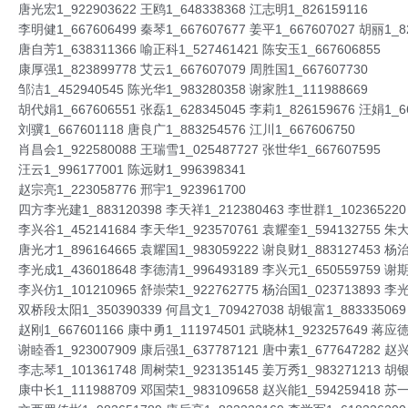
唐光宏1_922903622 王鸥1_648338368 江志明1_826159116
李明健1_667606499 秦琴1_667607677 姜平1_667607027 胡丽1_8
唐自芳1_638311366 喻正科1_527461421 陈安玉1_667606855
康厚强1_823899778 艾云1_667607079 周胜国1_667607730
邹洁1_452940545 陈光华1_983280358 谢家胜1_111988669
胡代娟1_667606551 张磊1_628345045 李莉1_826159676 汪娟1_6
刘骥1_667601118 唐良广1_883254576 江川1_667606750
肖昌会1_922580088 王瑞雪1_025487727 张世华1_667607595
汪云1_996177001 陈远财1_996398341
赵宗亮1_223058776 邢宇1_923961700
四方李光建1_883120398 李天祥1_212380463 李世群1_102365220
李兴谷1_452141684 李天华1_923570761 袁耀奎1_594132755 朱大
唐光才1_896164665 袁耀国1_983059222 谢良财1_883127453 杨治
李光成1_436018648 李德清1_996493189 李兴元1_650559759 谢期
李兴仿1_101210965 舒崇荣1_922762775 杨治国1_023713893 李光
双桥段太阳1_350390339 何昌文1_709427038 胡银富1_883335069
赵刚1_667601166 康中勇1_111974501 武晓林1_923257649 蒋应德
谢睦香1_923007909 康后强1_637787121 唐中素1_677647282 赵兴
李志琴1_101361748 周树荣1_923135145 姜万秀1_983271213 胡银
康中长1_111988709 邓国荣1_983109658 赵兴能1_594259418 苏一