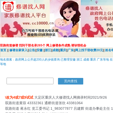
双路街道修谱 找到干部名录265个 网上修谱条件成熟 请珍惜机会
首页
||
修谱全家录入
||
公告
||
安徽
||
浙江
||
成都
||
重庆
||
广东
||
网上找干部收费20元
||
姓名
地名搜索：政府网上公开超200人的乡镇查询 已整理安徽 浙江 成都 重庆 广东等地
等地
\改为4或7或9试试
大足区重庆人大修谱找人网摘录时间2021/9/26
双路街道黄琼 43332361 通桥街道张欣 43381064
双路街道 蒋永红 党工委书记 1_983077877 吕建辉 街道办事处主任 1_9