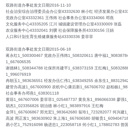
双路街道办事处发文日期2016-11-10
社会治安综合治理委员会办公室43332630 林小红 经济发展办公室4333
党政办公室43332361 王伟炜 社会事务办公室43334066 邓燕
文化服务中心43335205 江川 城镇建设管理办公室43330009 张磊
农业服务中心43332041 刘骥 社会保障服务所43330156 汪娟
人口和计划生育生殖健康服务站43330336 姜菲菲
双路街道办事处发文日期2015-06-18
蒋永红1_500300467 党政办王伟炜1_508320611 唐中福1_90838
1_667606535
谢德林1_508344788 社保所肖建平1_638373159 王红梅1_508328
1_996076919
冉朝玉1_983636551 经发办伍仁伟1_638349255 余东生1_8831294
建管办高波1_667600900 农机中心康后新1_667606702 赵柏杨1_983
社会事务办邓燕1_638301118
黄琼1_667607006 姜菲菲1_025487737 黄良东1_896066338 廖强1_
胡杰1_023356826 胡治德 林小红1_983897916 王红梅
金萍1_667606867 郑光宏1_983642680 翁玲1_723282077 何兴建1_
高波 周正发1_983630902 朱上海1_667606580 胡银贵1_60940471
易小艺1_752916098 杨进忠1_223058718 何小红1_178802783 曾国