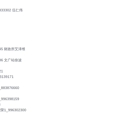
3302 伍仁伟
7845 财政所艾泽维
886 文广站徐波
21
139171
883876660
996398159
8
荣1_996302300